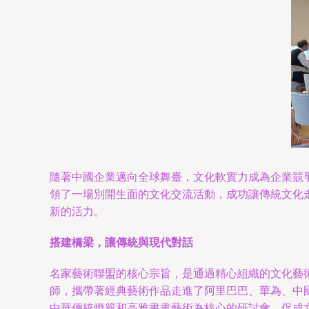
隨著中國企業邁向全球舞臺，文化軟實力成為企業競
領了一場別開生面的文化交流活動，成功讓傳統文化
新的活力。
搭建橋梁，讓傳統與現代對話
名家藝術聯盟的核心宗旨，是通過精心組織的文化藝
師，攜帶著經典藝術作品走進了阿里巴巴、華為、中
中華傳統燈籠和高雅書畫藝術為核心的研討會，促成